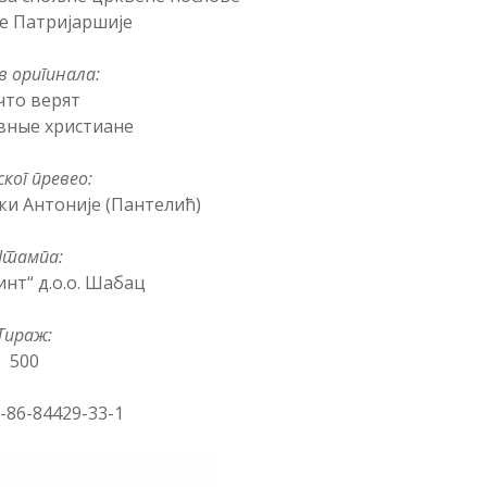
е Патријаршије
в оригинала:
что верят
вные христиане
ског превео:
ки Антоније (Пантелић)
тампа:
инт“ д.о.о. Шабац
Тираж:
500
-86-84429-33-1