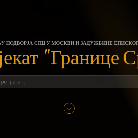
ЊУ ПОДВОРЈА СПЦ У МОСКВИ И ЗАДУЖБИНЕ ЕПИСКО
јекат "Границе С
трага