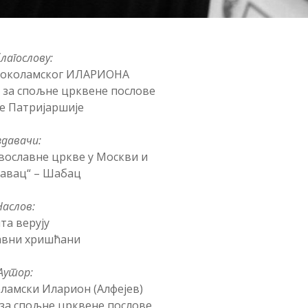
лагослову:
локоламског ИЛАРИОНА
за спољне црквене послове
е Патријаршије
здавачи:
вославне цркве у Москви и
авац“ – Шабац
Наслов:
та верују
авни хришћани
Аутор:
амски Иларион (Алфејев)
за спољне црквене послове