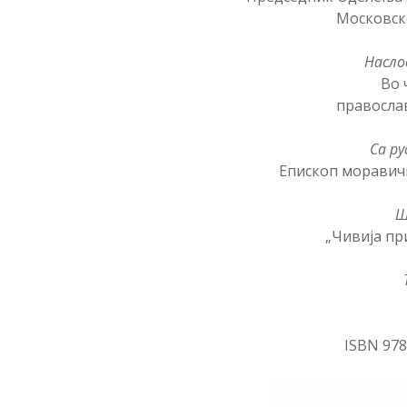
Московск
Насло
Во 
правосла
Са ру
Епископ моравич
Ш
„Чивија пр
ISBN 978