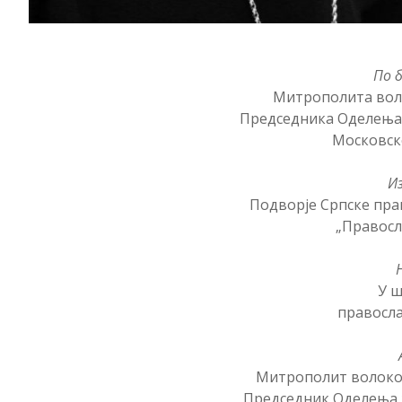
По б
Митрополита во
Председника Оделења 
Московск
И
Подворје Српске пра
„Правосл
У ш
правосл
Митрополит волокол
Председник Оделења 