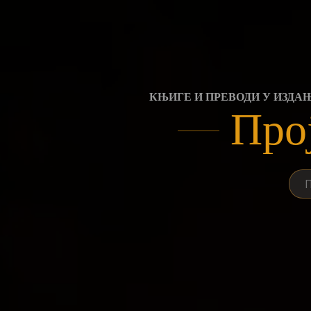
Skip
to
content
КЊИГЕ И ПРЕВОДИ У ИЗДА
Про
Пре
за: