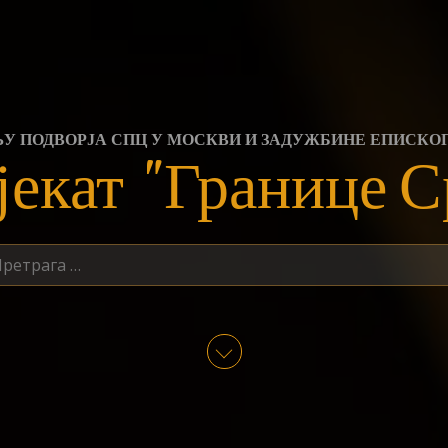
ЊУ ПОДВОРЈА СПЦ У МОСКВИ И ЗАДУЖБИНЕ ЕПИСКО
јекат "Границе С
трага