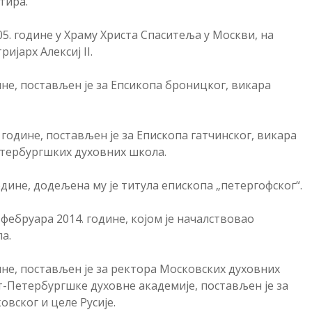
тира.
05. године у Храму Христа Спаситеља у Москви, на
ијарх Алексиј II.
ине, постављен је за Епсикопа броницког, викара
 године, постављен је за Епископа гатчинског, викара
етербургшких духовних школа.
одине, додељена му је титула епископа „петергофског“.
 фебруара 2014. године, којом је началствовао
а.
дине, постављен је за ректора Московских духовних
-Петербургшке духовне академије, постављен је за
вског и целе Русије.