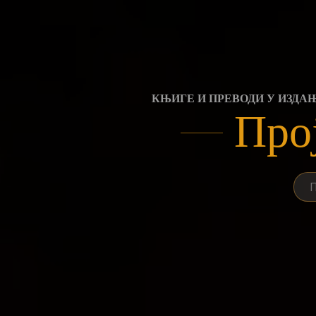
Skip
to
content
КЊИГЕ И ПРЕВОДИ У ИЗДА
Про
Пре
за: