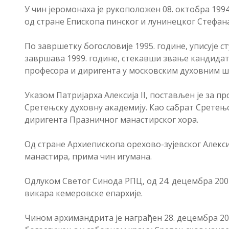
У чин јеромонаха је рукоположен 08. октобра 1994
од стране Епископа пинског и лунинецког Стефана
По завршетку богословије 1995. године, уписује с
завршава 1999. године, стекавши звање кандидат
професора и диригента у московским духовним ш
Указом Патријарха Алексија II, постављен је за пр
Сретењску духовну академију. Као сабрат Сретењ
диригента Празничног манастирског хора.
Од стране Архиепископа орехово-зујевског Алексиј
манастира, прима чин игумана.
Одлуком Светог Синода РПЦ, од 24. децембра 2004
викара кемеровске епархије.
Чином архимандрита је награђен 28. децембра 2004