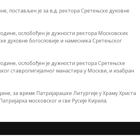
ине, постављен је за в.д. ректора Сретењске духовне
 године, ослобођен је дужности ректора Московских
ке духовне богословије и намесника Сретењског
 године, ослобођен је дужности ректора Сретењске
ког ставропигијалног манастира у Москви, и изабран
одине, за време Патријарашке Литургије у Храму Христа
атријарха московског и све Русије Кирила.