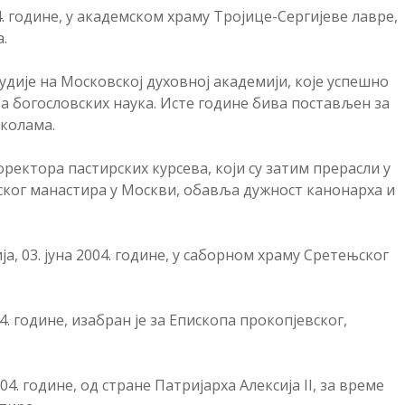
. године, у академском храму Тројице-Сергијеве лавре,
.
тудије на Московској духовној академији, које успешно
а богословских наука. Исте године бива постављен за
колама.
оректора пастирских курсева, који су затим прерасли у
ског манастира у Москви, обавља дужност канонарха и
а, 03. јуна 2004. године, у саборном храму Сретењског
. године, изабран је за Епископа прокопјевског,
. године, од стране Патријарха Алексија II, за време