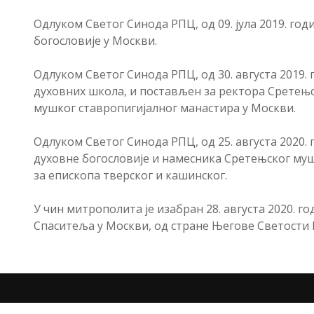
Одлуком Светог Синода РПЦ, од 09. јула 2019. год
богословије у Москви.
Одлуком Светог Синода РПЦ, од 30. августа 2019.
духовних школа, и постављен за ректора Сретењс
мушког ставропигијалног манастира у Москви.
Одлуком Светог Синода РПЦ, од 25. августа 2020.
духовне богословије и намесника Сретењског муш
за епископа тверског и кашинског.
У чин митрополита је изабран 28. августа 2020. г
Спаситеља у Москви, од стране Његове Светости П