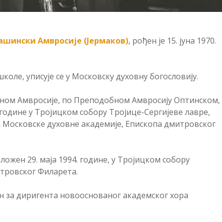
ашински Амвросије (Јермаков)
, рођен је 15. јуна 1970.
оле, уписује се у Московску духовну богословију.
ном Амвросије, по Преподобном Амвросију Оптинском,
. године у Тројицком собору Тројице-Сергијеве лавре,
 Московске духовне академије, Епископа дмитровског
ложен 29. маја 1994. године, у Тројицком собору
итровског Филарета.
ен за диригента новооснованог академског хора