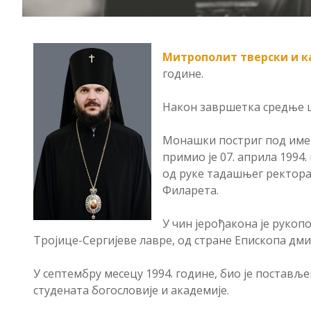
Митрополит тверски и к
године.
Након завршетка средње шк
Монашки постриг под име
примио је 07. априла 1994
од руке тадашњег ректора
Филарета.
У чин јерођакона је рукопо
Тројице-Сергијеве лавре, од стране Епископа дм
У септембру месецу 1994. године, био је постављ
студената богословије и академије.