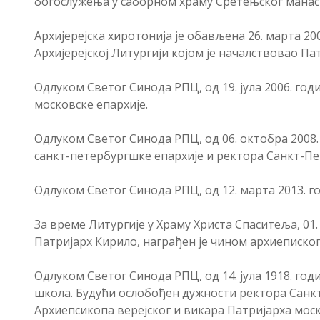
богослужења у саборном храму Сретењског манас
Архијерејска хиротонија је обављена 26. марта 20
Архијерејској Литургији којом је началствовао Патр
Одлуком Светог Синода РПЦ, од 19. јула 2006. год
московске епархије.
Одлуком Светог Синода РПЦ, од 06. октобра 2008.
санкт-петербургшке епархије и ректора Санкт-П
Одлуком Светог Синода РПЦ, од 12. марта 2013. г
За време Литургије у Храму Христа Спаситеља, 01.
Патријарх Кирило, награђен је чином архиепископ
Одлуком Светог Синода РПЦ, од 14. јула 1918. го
школа. Будући ослобођен дужности ректора Санкт
Архиепсикопа верејског и викара Патријарха моско