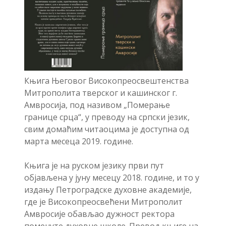
Књига Његовог Високопреосвештенства
Митрополита тверског и кашинског г.
Амвросија, под називом „Померање
границе срца“, у преводу на српски језик,
свим домаћим читаоцима је доступна од
марта месеца 2019. године.
Књига је на руском језику први пут
објављена у јуну месецу 2018. године, и то у
издању Петроградске духовне академије,
где је Високопреосвећени Митрополит
Амвросије обављао дужност ректора
поменуте духовне школе. Превод књиге на