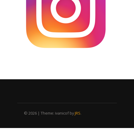
© 2026
|
Theme: ivanicof by
JRS
.