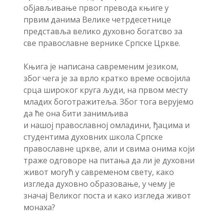
објављивање првог превода књиге у
првим данима Велике четрдесетнице
представља велико духовно богатсво за
све православне вернике Српске Цркве.
Књига је написана савременим језиком,
због чега је за врло кратко време освојила
срца широког круга људи, на првом месту
младих боготражитеља. Због тога верујемо
да ће она бити занимљива
и нашој православној омладини, ђацима и
студентима духовних школа Српске
православне цркве, али и свима онима који
траже одговоре на питања да ли је духовни
живот могућ у савременом свету, како
изгледа духовно образовање, у чему је
значај Великог поста и како изгледа живот
монаха?