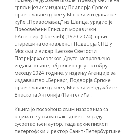
српски језик у издању Подворја Српске
православне цркве у Москви и издавачке
куће „Православац“ из Шапца, урадио је
Преосвећени Епископ моравички
+Антоније (Пателић) (1970-2024), први
старешина обновљеног Подворја СПЦ у
Москви и викар Његове Светости
Патријарха српског. Друго, исправљено
издање књиге, објављено је у октобру
месецу 2024. године, у издању Агенције за
издаваштво „Бернар“, Подворја Српске
православне цркве у Москви и Задужбине
Епископа Антонија (Пантелића).
Књига је посвећена свим изазовима са
којима се у свом свакодневном раду
сусретао њен аутор, тада архиепископ
петергофски и ректор Санкт-Петербургшке