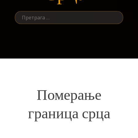
Претрага
за:
Померање
граница срца