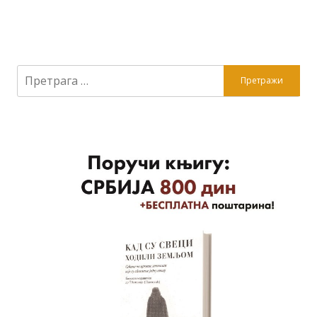
Претрага
за: