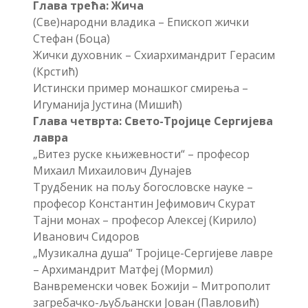
Глава трећа: Жича
(Све)народни владика – Епископ жички
Стефан (Боца)
Жички духовник – Схиархимандрит Герасим
(Крстић)
Истински пример монашког смирења –
Игуманија Јустина (Мишић)
Глава четврта: Свето-Тројице Сергијева
лавра
„Витез руске књижевности“ – професор
Михаил Михаилович Дунајев
Трудбеник на пољу богословске науке –
професор Константин Јефимович Скурат
Тајни монах – професор Алексеј (Кирило)
Иванович Сидоров
„Музикална душа“ Тројице-Сергијеве лавре
– Архимандрит Матфеј (Мормил)
Ванвременски човек Божији – Митрополит
загребачко-љубљански Јован (Павловић)