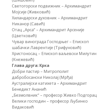
Светогорски подвижник – Архимандрит
Мојсије (Живковић)
Хиландарски духовник – Архимандрит
Никанор (Савић)
Отац „Арса“ – Архимандрит Арсеније
(Цветковић)
Чувар винограда Господњег – Епископ
шабачки Лаврентије (Трифуновић)
Христоносац – Епископ ваљевски Милутин
(Кнежевић)
Глава друга: Крка
Добри пастир – Митрополит
дабробосански Николај (Мрђа)
Аустралијски катихета – Архимандрит
Бенедикт Ананић
„Безмолвник“ – професор Живко Подгорац
Велики господин – професор Љубинко
Видаковић