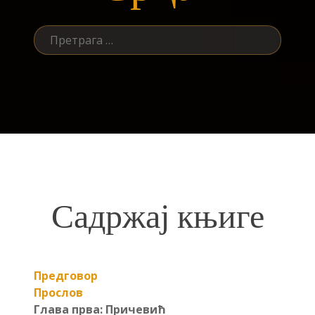
Претрага
за:
Садржај књиге
Предговор
Прослов
Глава прва: Причевић