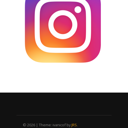
© 2026
|
Theme: ivanicof by
JRS
.