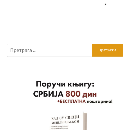
Претрага
за: