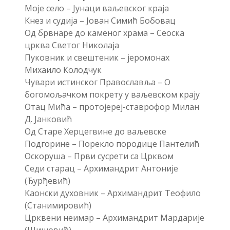
Моје село – Јунаци ваљевског краја
Кнез и судија – Јован Симић Бобовац
Од брвнаре до каменог храма – Сеоска
црква Светог Николаја
Пуковник и свештеник – јеромонах
Михаило Колодчук
Чувари истинског Православља – О
богомољачком покрету у ваљевском крају
Отац Мића – протојереј-ставрофор Милан
Д. Јанковић
Од Старе Херцегвине до ваљевске
Подгорине – Порекло породице Пантелић
Оскоруша – Први сусрети са Црквом
Седи старац – Архимандрит Антоније
(Ђурђевић)
Каонски духовник – Архимандрит Теофило
(Станимировић)
Црквени неимар – Архимандрит Мардарије
(Шишовић)