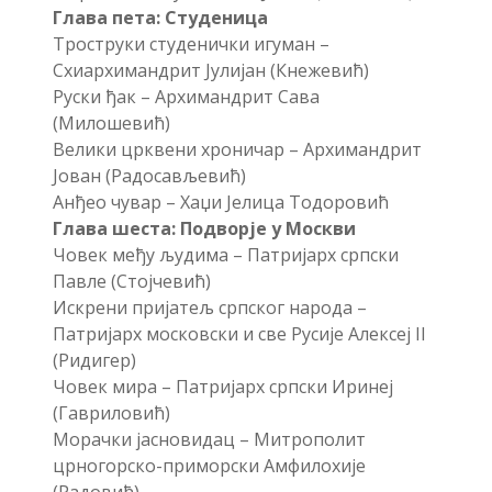
Глава пета: Студеница
Троструки студенички игуман –
Схиархимандрит Јулијан (Кнежевић)
Руски ђак – Архимандрит Сава
(Милошевић)
Велики црквени хроничар – Архимандрит
Јован (Радосављевић)
Анђео чувар – Хаџи Јелица Тодоровић
Глава шеста: Подворје у Москви
Човек међу људима – Патријарх српски
Павле (Стојчевић)
Искрени пријатељ српског народа –
Патријарх московски и све Русије Алексеј II
(Ридигер)
Човек мира – Патријарх српски Иринеј
(Гавриловић)
Морачки јасновидац – Митрополит
црногорско-приморски Амфилохије
(Радовић)